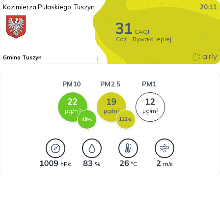
Kazimierza Pułaskiego, Tuszyn
20:11
CAQI
Cóż... Bywało lepiej.
Gmina Tuszyn
PM10
PM2.5
PM1
µg/m³
µg/m³
µg/m³
%
%
hPa
%
°C
m/s