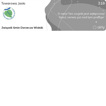
Towarowa, Jasło
2:10
O rany! Ten czujnik jest wyłączony!
Nasz serwis już nad tym pracuje.
Związek Gmin Dorzecza Wisłoki