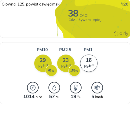
Główna, 125, powiat oświęcimski
4:28
CAQI
Cóż... Bywało lepiej.
PM10
PM2.5
PM1
µg/m³
µg/m³
µg/m³
%
%
hPa
%
°C
km/h