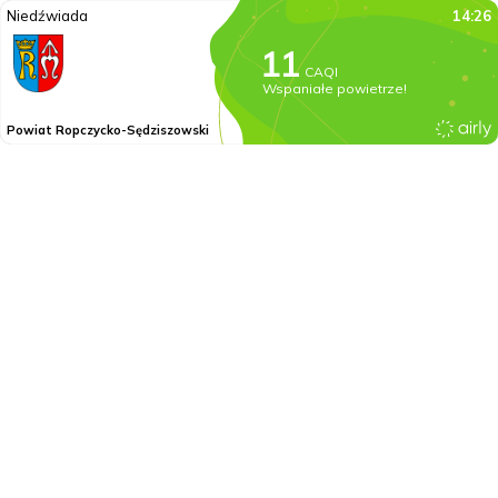
Niedźwiada
14:26
CAQI
Wspaniałe powietrze!
Powiat Ropczycko-Sędziszowski