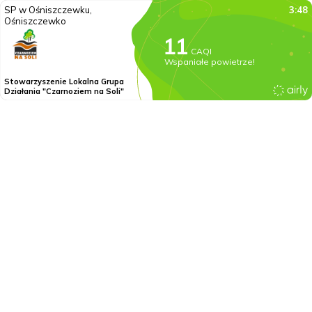
SP w Ośniszczewku,
3:48
Ośniszczewko
CAQI
Wspaniałe powietrze!
Stowarzyszenie Lokalna Grupa
Działania "Czarnoziem na Soli"