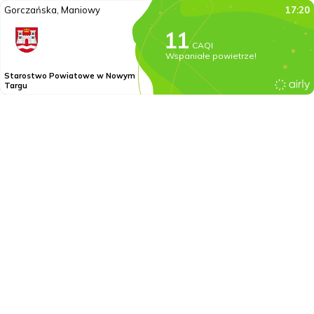
Gorczańska, Maniowy
17:20
CAQI
Wspaniałe powietrze!
Starostwo Powiatowe w Nowym
Targu