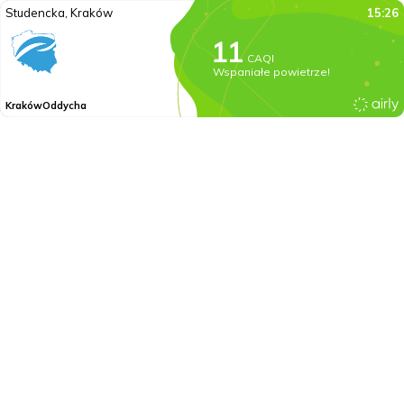
Studencka, Kraków
15:26
CAQI
Wspaniałe powietrze!
KrakówOddycha