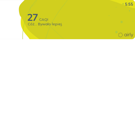
5:55
CAQI
Cóż... Bywało lepiej.