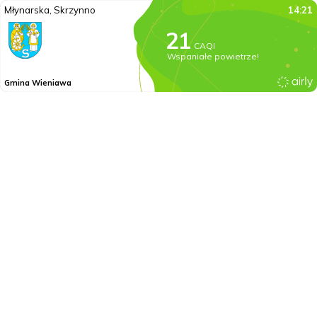
Młynarska, Skrzynno
14:21
CAQI
Wspaniałe powietrze!
Gmina Wieniawa