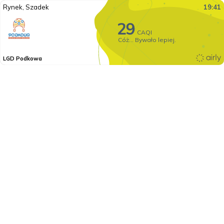
Rynek, Szadek
19:41
CAQI
Cóż... Bywało lepiej.
LGD Podkowa