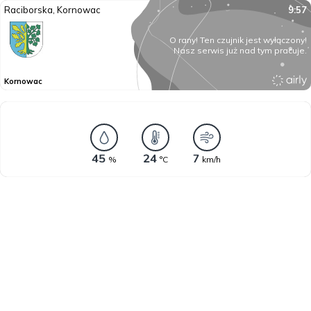
Raciborska, Kornowac
9:57
O rany! Ten czujnik jest wyłączony!
Nasz serwis już nad tym pracuje.
Kornowac
%
°C
km/h