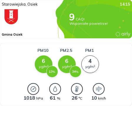
Starowiejska, Osiek
14:15
CAQI
Wspaniałe powietrze!
Gmina Osiek
PM10
PM2.5
PM1
µg/m³
µg/m³
µg/m³
%
%
hPa
%
°C
km/h