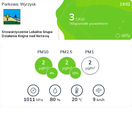
Parkowa, Wyrzysk
19:02
CAQI
Wspaniałe powietrze!
Stowarzyszenie Lokalna Grupa
Działania Krajna nad Notecią
PM10
PM2.5
PM1
µg/m³
µg/m³
µg/m³
%
%
hPa
%
°C
km/h