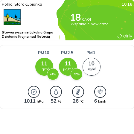
Polna, Stara Łubianka
10:18
CAQI
Wspaniałe powietrze!
Stowarzyszenie Lokalna Grupa
Działania Krajna nad Notecią
PM10
PM2.5
PM1
µg/m³
µg/m³
µg/m³
%
%
hPa
%
°C
km/h