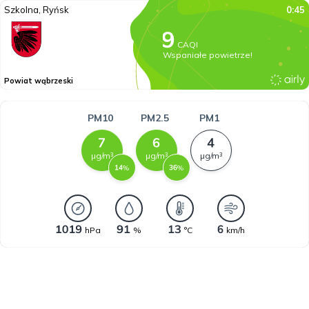
Szkolna, Ryńsk
0:45
CAQI
Wspaniałe powietrze!
Powiat wąbrzeski
PM10
PM2.5
PM1
µg/m³
µg/m³
µg/m³
%
%
hPa
%
°C
km/h