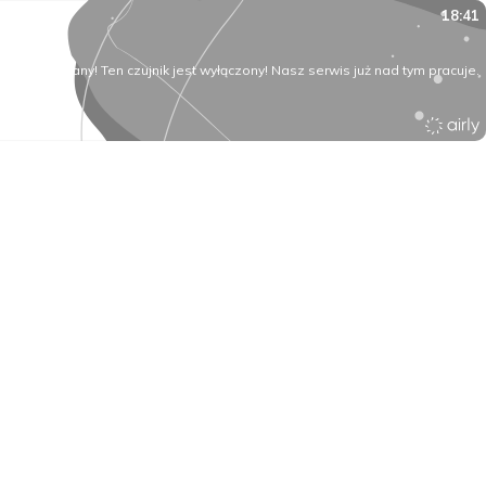
18:41
O rany! Ten czujnik jest wyłączony! Nasz serwis już nad tym pracuje.