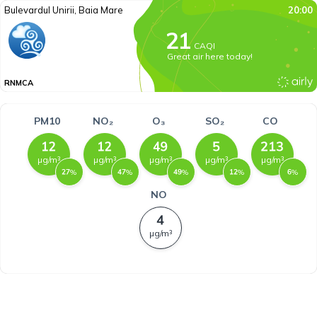
Bulevardul Unirii, Baia Mare
20:00
CAQI
Great air here today!
RNMCA
PM10
NO₂
O₃
SO₂
CO
µg/m³
µg/m³
µg/m³
µg/m³
µg/m³
%
%
%
%
%
NO
µg/m³