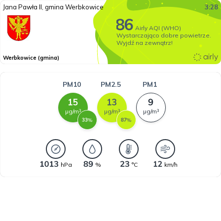
Jana Pawła II, gmina Werbkowice
3:28
Airly AQI (WHO)
Wystarczająco dobre powietrze.
Wyjdź na zewnątrz!
Werbkowice (gmina)
PM10
PM2.5
PM1
µg/m³
µg/m³
µg/m³
%
%
hPa
%
°C
km/h