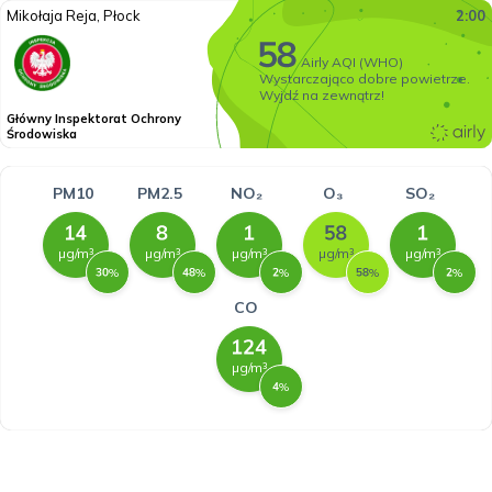
Mikołaja Reja, Płock
2:00
Airly AQI (WHO)
Wystarczająco dobre powietrze.
Wyjdź na zewnątrz!
Główny Inspektorat Ochrony
Środowiska
PM10
PM2.5
NO₂
O₃
SO₂
µg/m³
µg/m³
µg/m³
µg/m³
µg/m³
%
%
%
%
%
CO
µg/m³
%