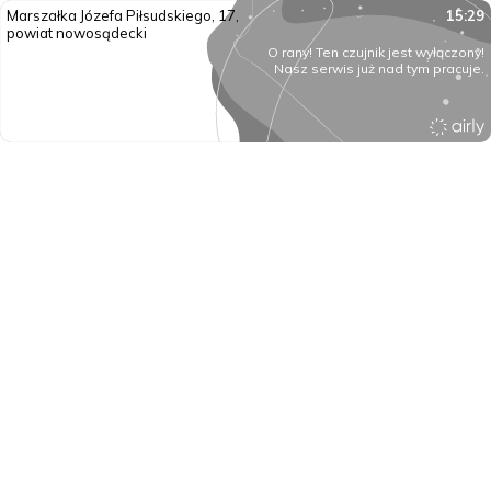
Marszałka Józefa Piłsudskiego, 17,
15:29
powiat nowosądecki
O rany! Ten czujnik jest wyłączony!
Nasz serwis już nad tym pracuje.