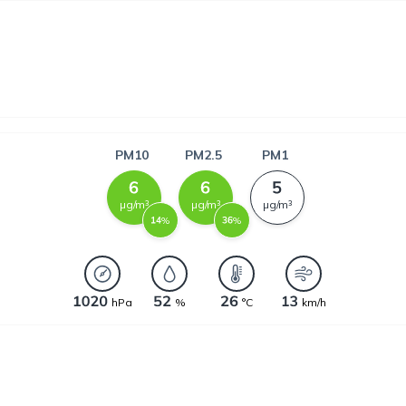
PM10
PM2.5
PM1
µg/m³
µg/m³
µg/m³
%
%
hPa
%
°C
km/h