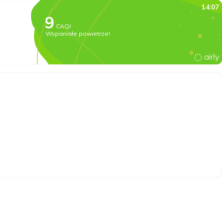
14:07
CAQI
Wspaniałe powietrze!