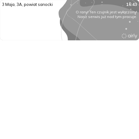
3 Maja, 3A, powiat sanocki
16:43
O rany! Ten czujnik jest wyłączony!
Nasz serwis już nad tym pracuje.