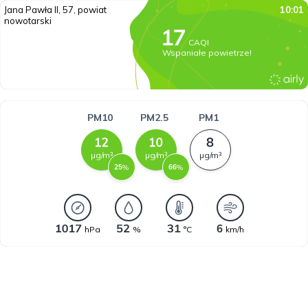
Jana Pawła II, 57, powiat
10:01
nowotarski
CAQI
Wspaniałe powietrze!
PM10
PM2.5
PM1
µg/m³
µg/m³
µg/m³
%
%
hPa
%
°C
km/h