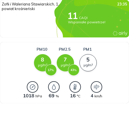
Zofii i Waleriana Stawiarskich, 1,
23:35
powiat krośnieński
CAQI
Wspaniałe powietrze!
PM10
PM2.5
PM1
µg/m³
µg/m³
µg/m³
%
%
hPa
%
°C
km/h