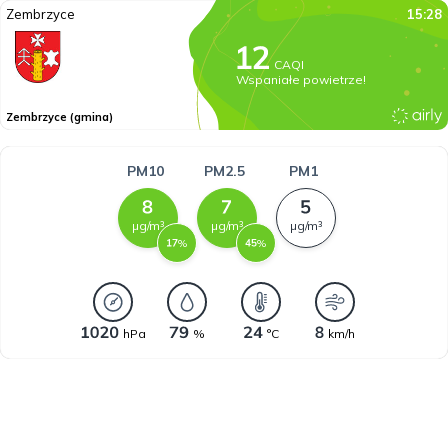
Zembrzyce
15:28
CAQI
Wspaniałe powietrze!
Zembrzyce (gmina)
PM10
PM2.5
PM1
µg/m³
µg/m³
µg/m³
%
%
hPa
%
°C
km/h