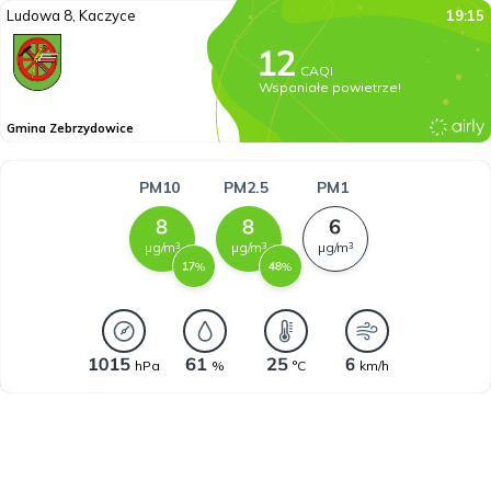
Ludowa 8, Kaczyce
19:15
CAQI
Wspaniałe powietrze!
Gmina Zebrzydowice
PM10
PM2.5
PM1
µg/m³
µg/m³
µg/m³
%
%
hPa
%
°C
km/h