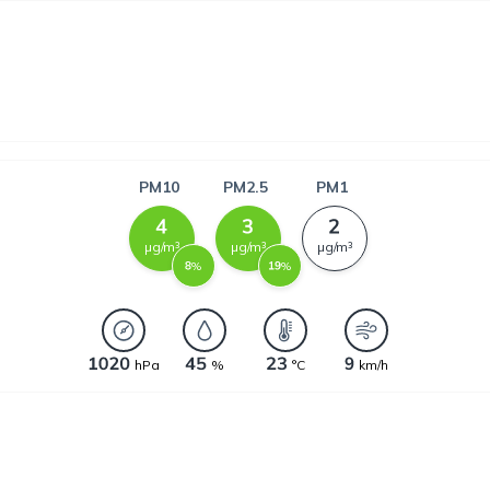
PM10
PM2.5
PM1
µg/m³
µg/m³
µg/m³
%
%
hPa
%
°C
km/h