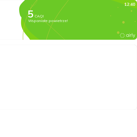
12:40
CAQI
Wspaniałe powietrze!