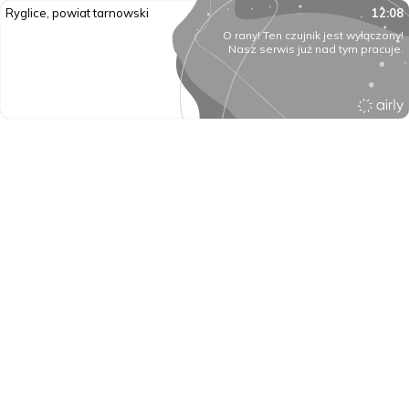
Ryglice, powiat tarnowski
12:08
O rany! Ten czujnik jest wyłączony!
Nasz serwis już nad tym pracuje.