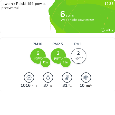
Jawornik Polski, 194, powiat
12:36
przeworski
CAQI
Wspaniałe powietrze!
PM10
PM2.5
PM1
µg/m³
µg/m³
µg/m³
%
%
hPa
%
°C
km/h