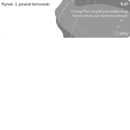
Rynek, 1, powiat tarnowski
9:47
O rany! Ten czujnik jest wyłączony!
Nasz serwis już nad tym pracuje.