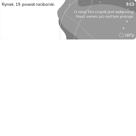
Rynek, 19, powiat raciborski
9:53
O rany! Ten czujnik jest wyłączony!
Nasz serwis już nad tym pracuje.