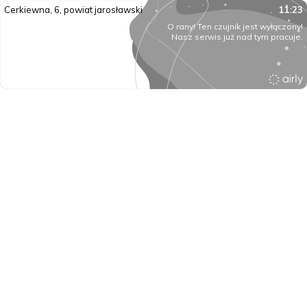
Cerkiewna, 6, powiat jarosławski
11:23
O rany! Ten czujnik jest wyłączony!
Nasz serwis już nad tym pracuje.