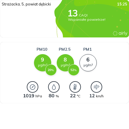
Strażacka, 5, powiat dębicki
15:25
CAQI
Wspaniałe powietrze!
PM10
PM2.5
PM1
µg/m³
µg/m³
µg/m³
%
%
hPa
%
°C
km/h