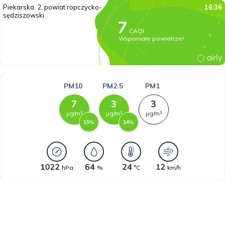
Piekarska, 2, powiat ropczycko-
16:36
sędziszowski
CAQI
Wspaniałe powietrze!
PM10
PM2.5
PM1
µg/m³
µg/m³
µg/m³
%
%
hPa
%
°C
km/h