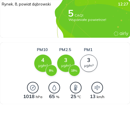
Rynek, 8, powiat dąbrowski
12:27
CAQI
Wspaniałe powietrze!
PM10
PM2.5
PM1
µg/m³
µg/m³
µg/m³
%
%
hPa
%
°C
km/h