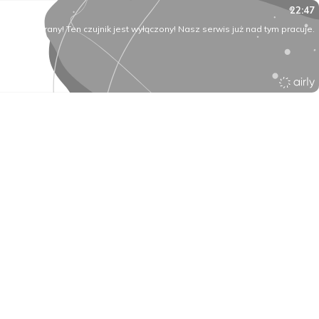
22:47
O rany! Ten czujnik jest wyłączony! Nasz serwis już nad tym pracuje.