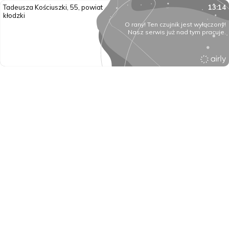
Tadeusza Kościuszki, 55, powiat
13:14
kłodzki
O rany! Ten czujnik jest wyłączony!
Nasz serwis już nad tym pracuje.