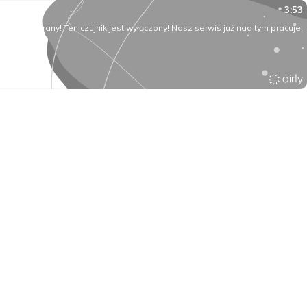
3:53
O rany! Ten czujnik jest wyłączony! Nasz serwis już nad tym pracuje.