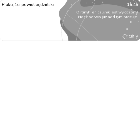
Plaka, 1a, powiat będziński
15:45
O rany! Ten czujnik jest wyłączony!
Nasz serwis już nad tym pracuje.