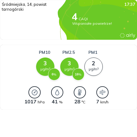
Śródmiejska, 14, powiat
17:37
tarnogórski
CAQI
Wspaniałe powietrze!
PM10
PM2.5
PM1
µg/m³
µg/m³
µg/m³
%
%
hPa
%
°C
km/h