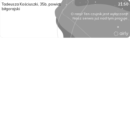
Tadeusza Kościuszki, 35b, powiat
21:50
biłgorajski
O rany! Ten czujnik jest wyłączony!
Nasz serwis już nad tym pracuje.