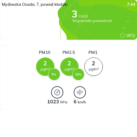
Myśliwska Osada, 7, powiat kłodzki
7:44
CAQI
Wspaniałe powietrze!
PM10
PM2.5
PM1
µg/m³
µg/m³
µg/m³
%
%
hPa
km/h