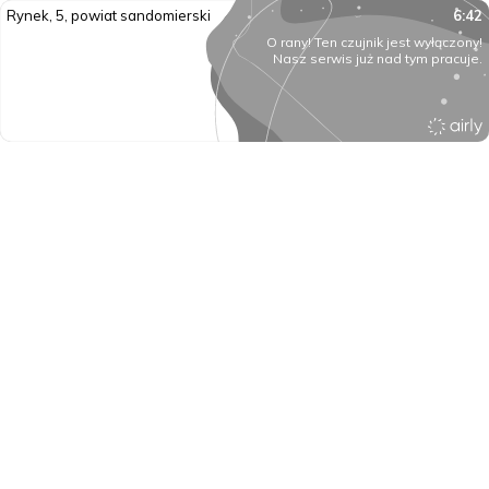
Rynek, 5, powiat sandomierski
6:42
O rany! Ten czujnik jest wyłączony!
Nasz serwis już nad tym pracuje.