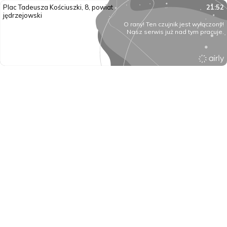
Plac Tadeusza Kościuszki, 8, powiat
21:52
jędrzejowski
O rany! Ten czujnik jest wyłączony!
Nasz serwis już nad tym pracuje.