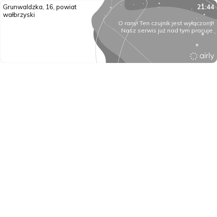
Grunwaldzka, 16, powiat
21:44
wałbrzyski
O rany! Ten czujnik jest wyłączony!
Nasz serwis już nad tym pracuje.