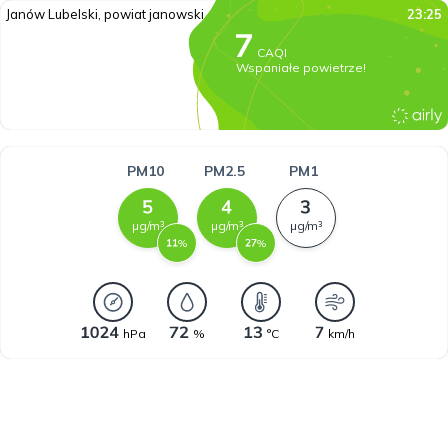
Janów Lubelski, powiat janowski
23:25
CAQI
Wspaniałe powietrze!
PM10
PM2.5
PM1
µg/m³
µg/m³
µg/m³
%
%
hPa
%
°C
km/h