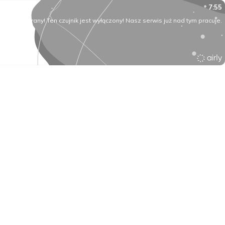
7:55
O rany! Ten czujnik jest wyłączony! Nasz serwis już nad tym pracuje.