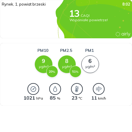
Rynek, 1, powiat brzeski
8:02
CAQI
Wspaniałe powietrze!
PM10
PM2.5
PM1
µg/m³
µg/m³
µg/m³
%
%
hPa
%
°C
km/h