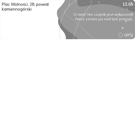
Plac Wolności, 28, powiat
11:05
kamiennogórski
O rany! Ten czujnik jest wyłączony!
Nasz serwis już nad tym pracuje.