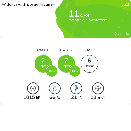
Widokowa, 1, powiat lubański
5:23
CAQI
Wspaniałe powietrze!
PM10
PM2.5
PM1
µg/m³
µg/m³
µg/m³
%
%
hPa
%
°C
km/h